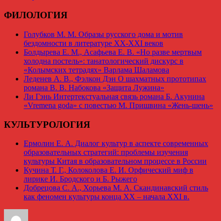
ФИЛОЛОГИЯ
Голубков М. М. Образы русского дома и мотив
бездомности в литературе ХХ-ХХI веков
Болдырева Е. М., Асафьева Е. В. «Но разве мертвым
холодна постель»: танатологический дискурс в
«Колымских тетрадях» Варлама Шаламова
Леденев А. В., Фэлкон Дэн О шахматных прототипах
романа В. В. Набокова «Защита Лужина»
Ли Гэнь Интертекстуальная связь романа Б. Акунина
«Vremena goda» с повестью М. Пришвина «Жень-шень»
КУЛЬТУРОЛОГИЯ
Ермолин Е. А. Диалог культур в аспекте современных
образовательных стратегий: проблемы изучения
культуры Китая в образовательном процессе в России
Кучина Т. Г., Колоколова Е. И. Орфический миф в
лирике И. Бродского и Б. Рыжего
Добрецова С. А., Хорьева М. А. Скандинавский стиль
как феномен культуры конца XX – начала XXI в.