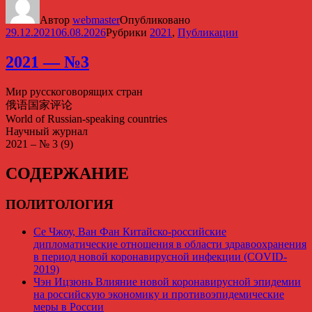
Автор
webmaster
Опубликовано
29.12.2021
06.08.2026
Рубрики
2021
,
Публикации
2021 — №3
Мир русскоговорящих стран
俄语国家评论
World of Russian-speaking countries
Научный журнал
2021 – № 3 (9)
СОДЕРЖАНИЕ
ПОЛИТОЛОГИЯ
Се Чжоу, Ван Фан Китайско-российские
дипломатические отношения в области здравоохранения
в период новой коронавирусной инфекции (COVID-
2019)
Чэн Ицзюнь Влияние новой коронавирусной эпидемии
на российскую экономику и противоэпидемические
меры в России