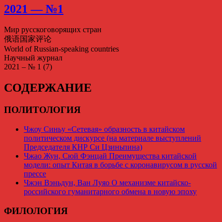
2021 — №1
Мир русскоговорящих стран
俄语国家评论
World of Russian-speaking countries
Научный журнал
2021 – № 1 (7)
СОДЕРЖАНИЕ
ПОЛИТОЛОГИЯ
Чжоу Синьу «Сетевая» образность в китайском
политическом дискурсе (на материале выступлений
Председателя КНР Си Цзиньпина)
Чжао Жун, Сюй Фэнцай Преимущества китайской
модели: опыт Китая в борьбе с коронавирусом в русской
прессе
Чжэн Вэньдун, Ван Луяо О механизме китайско-
российского гуманитарного обмена в новую эпоху
ФИЛОЛОГИЯ