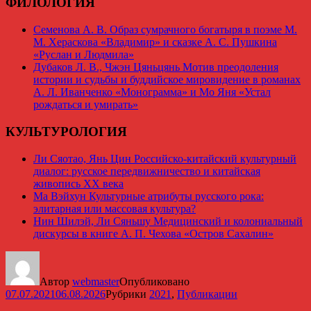
ФИЛОЛОГИЯ
Семенова А. В. Образ сумрачного богатыря в поэме М.
М. Хераскова «Владимир» и сказке А. С. Пушкина
«Руслан и Людмила»
Дубаков Л. В., Чжэн Цяньцянь Мотив преодоления
истории и судьбы и буддийское мировидение в романах
А. Л. Иванченко «Монограмма» и Мо Яня «Устал
рождаться и умирать»
КУЛЬТУРОЛОГИЯ
Ли Сяотао, Янь Цин Российско-китайский культурный
диалог: русское передвижничество и китайская
живопись ХХ века
Ма Вэйхун Культурные атрибуты русского рока:
элитарная или массовая культура?
Нин Шилэй, Ли Сяньшу Медицинский и колониальный
дискурсы в книге А. П. Чехова «Остров Сахалин»
Автор
webmaster
Опубликовано
07.07.2021
06.08.2026
Рубрики
2021
,
Публикации