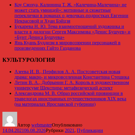
Коу Сяохуа, Калинина Т. Ж. «Калечина-Малечина» не
может стать умницей»: мотивные и сюжетные
переклички в романах о девочках-подростках Евгении
Некрасовой и Хуан Бэйцзя
Букарева Н. Ю. Тема взаимоотношений художника и
власти в дилогии Сергея Максимова «Денис Бушуев» и
«Бунт Дениса Бушуева»
Янь Куань Буддизм в мировоззрении персонажей в
произведениях Гайто Газданова
КУЛЬТУРОЛОГИЯ
Азеева И. В., Перфилов А. А. Постсоветская новая
драма: макро- и микровселенная Константина Стешика
Летин В. А., Добрынин Г. А. Король в художественном
универсуме Шекспира: метафизический аспект
Александрова М. В. Образ российской провинции в
травелогах иностранных путешественников XIX века
(на материалах Ярославской губернии)
Автор
webmaster
Опубликовано
14.04.2021
06.08.2026
Рубрики
2021
,
Публикации