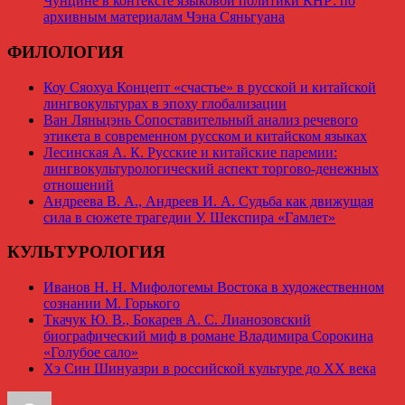
Чунцине в контексте языковой политики КНР: по
архивным материалам Чэна Сяньгуана
ФИЛОЛОГИЯ
Коу Сяохуа Концепт «счастье» в русской и китайской
лингвокультурах в эпоху глобализации
Ван Ляньцэнь Сопоставительный анализ речевого
этикета в современном русском и китайском языках
Лесинская А. К. Русские и китайские паремии:
лингвокультурологический аспект торгово-денежных
отношений
Андреева В. А., Андреев И. А. Судьба как движущая
сила в сюжете трагедии У. Шекспира «Гамлет»
КУЛЬТУРОЛОГИЯ
Иванов Н. Н. Мифологемы Востока в художественном
сознании М. Горького
Ткачук Ю. В., Бокарев А. С. Лианозовский
биографический миф в романе Владимира Сорокина
«Голубое сало»
Хэ Син Шинуазри в российской культуре до ХХ века